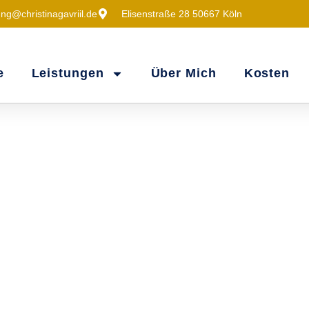
ng@christinagavriil.de
Elisenstraße 28 50667 Köln
e
Leistungen
Über Mich
Kosten
- Ihr Weg Zu Mehr 
stehen Sie und Ihre persönlichen Herausforderungen im M