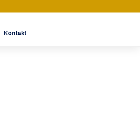
Kontakt
Klarheit Und
ittelpunkt – ehrlich, achtsam und individuell.