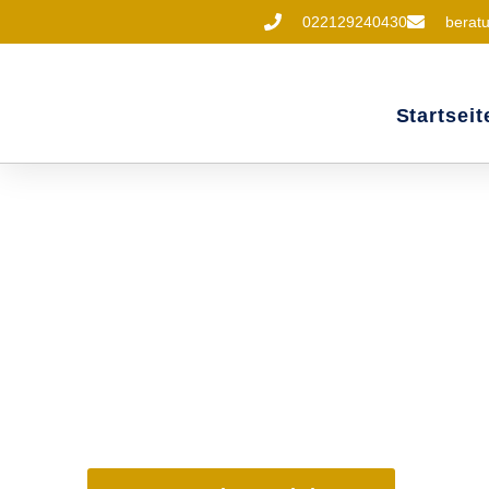
022129240430
beratu
Startseit
Einzelberatung 
Innerer Stärke
In einem vertraulichen eins-zu-eins-Gespräch 